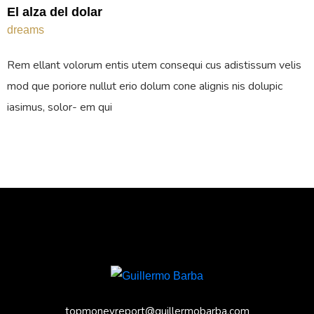
El alza del dolar
dreams
Rem ellant volorum entis utem consequi cus adistissum velis
mod que poriore nullut erio dolum cone alignis nis dolupic
iasimus, solor- em qui
topmoneyreport@guillermobarba.com