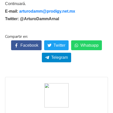
Continuará.
E-mail:
arturodamm@prodigy.net.mx
Twitter: @ArturoDammArnal
Facebook
Twitter
Whatsapp
Telegram