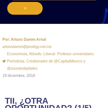
>
Por:
Arturo Damm Arnal
arturodamm@prodigy.net.mx
Economista, filósofo. Liberal. Profesor universitario.
Periodista. Colaborador de @CapitalMexico y
@asuntoskpitales
19 diciembre, 2016
TII, ¿OTRA
OPORTUNIDAD? (1/5)