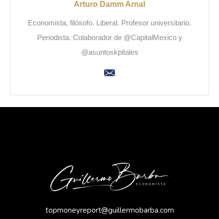
Arturo Damm Arnal
Economista, filósofo. Liberal. Profesor universitario.
Periodista. Colaborador de @CapitalMexico y
@asuntoskpitales
topmoneyreport@guillermobarba.com