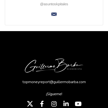
@asuntoskpitales
topmoneyreport@guillermobarba.com
¡Sígueme!