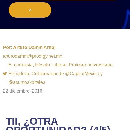
>
Por:
Arturo Damm Arnal
arturodamm@prodigy.net.mx
Economista, filósofo. Liberal. Profesor universitario.
Periodista. Colaborador de @CapitalMexico y
@asuntoskpitales
22 diciembre, 2016
TII, ¿OTRA
OPORTUNIDAD? (4/5)