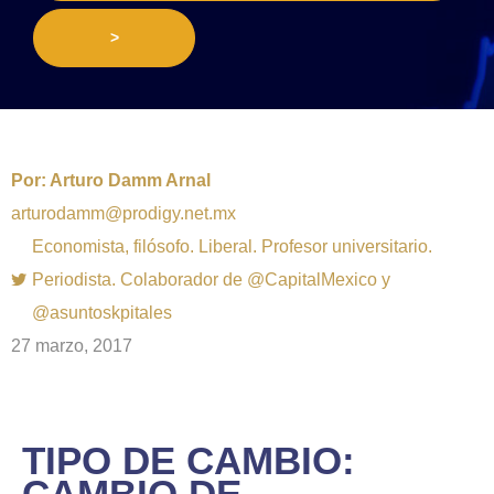
>
Por:
Arturo Damm Arnal
arturodamm@prodigy.net.mx
Economista, filósofo. Liberal. Profesor universitario.
Periodista. Colaborador de @CapitalMexico y
@asuntoskpitales
27 marzo, 2017
TIPO DE CAMBIO:
CAMBIO DE