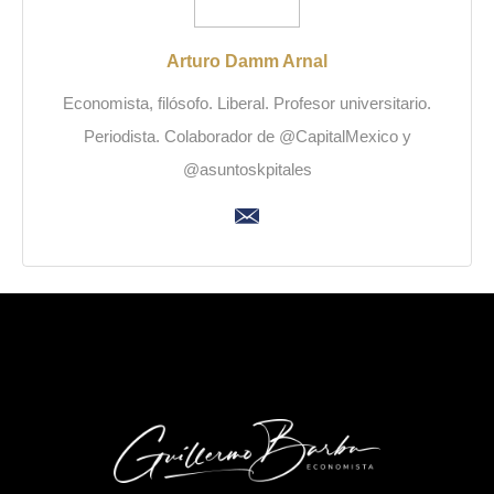
Arturo Damm Arnal
Economista, filósofo. Liberal. Profesor universitario.
Periodista. Colaborador de @CapitalMexico y
@asuntoskpitales