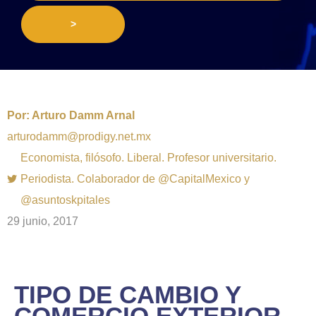
>
Por:
Arturo Damm Arnal
arturodamm@prodigy.net.mx
Economista, filósofo. Liberal. Profesor universitario.
Periodista. Colaborador de @CapitalMexico y
@asuntoskpitales
29 junio, 2017
TIPO DE CAMBIO Y
COMERCIO EXTERIOR