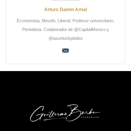
Arturo Damm Arnal
Economista, filósofo. Liberal. Profesor universitario.
Periodista. Colaborador de @CapitalMexico y
@asuntoskpitales