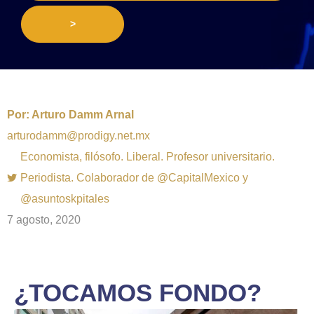
>
Por:
Arturo Damm Arnal
arturodamm@prodigy.net.mx
Economista, filósofo. Liberal. Profesor universitario.
Periodista. Colaborador de @CapitalMexico y
@asuntoskpitales
7 agosto, 2020
¿TOCAMOS FONDO?