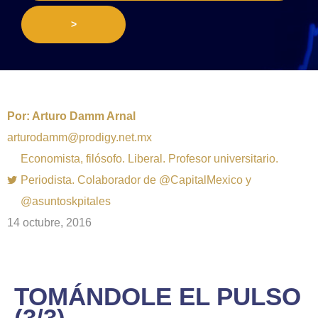
>
Por:
Arturo Damm Arnal
arturodamm@prodigy.net.mx
Economista, filósofo. Liberal. Profesor universitario.
Periodista. Colaborador de @CapitalMexico y
@asuntoskpitales
14 octubre, 2016
TOMÁNDOLE EL PULSO
(3/3)