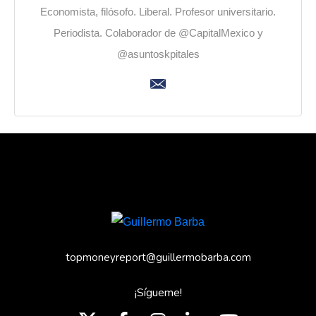
Economista, filósofo. Liberal. Profesor universitario.
Periodista. Colaborador de @CapitalMexico y
@asuntoskpitales
topmoneyreport@guillermobarba.com
¡Sígueme!