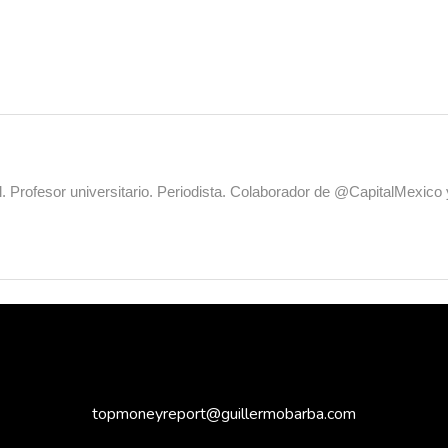
al. Profesor universitario. Periodista. Colaborador de @CapitalMexic
topmoneyreport@guillermobarba.com