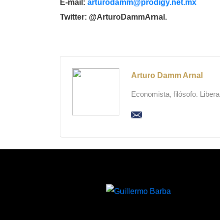
E-mail:
arturodamm@prodigy.net.mx
Twitter: @ArturoDammArnal.
Arturo Damm Arnal
Economista, filósofo. Liber