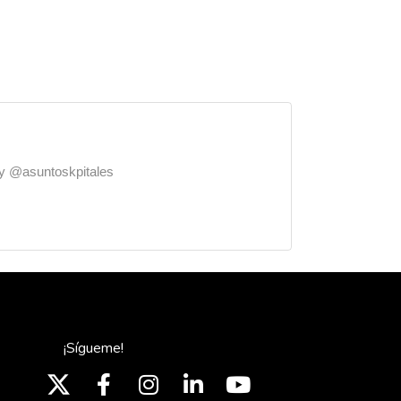
o y @asuntoskpitales
¡Sígueme!