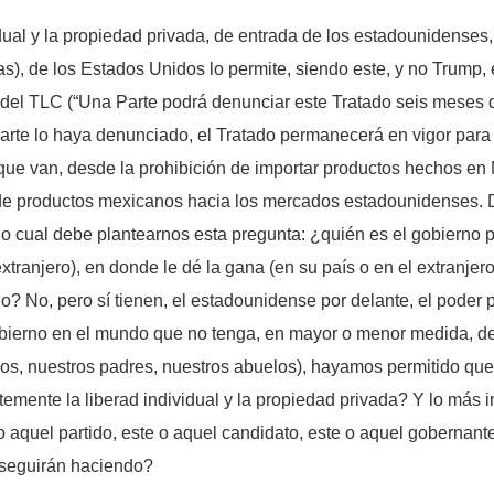
al y la propiedad privada, de entrada de los estadounidenses, y
as), de los Estados Unidos lo permite, siendo este, y no Trump
 del TLC (“Una Parte podrá denunciar este Tratado seis meses de
rte lo haya denunciado, el Tratado permanecerá en vigor para l
que van, desde la prohibición de importar productos hechos en
de productos mexicanos hacia los mercados estadounidenses. Dic
 cual debe plantearnos esta pregunta: ¿quién es el gobierno pa
extranjero), en donde le dé la gana (en su país o en el extranj
? No, pero sí tienen, el estadounidense por delante, el poder p
obierno en el mundo que no tenga, en mayor o menor medida, de 
s, nuestros padres, nuestros abuelos), hayamos permitido que l
mente la liberad individual y la propiedad privada? Y lo más 
 aquel partido, este o aquel candidato, este o aquel gobernante
 seguirán haciendo?