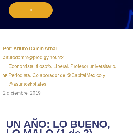
>
Por:
Arturo Damm Arnal
arturodamm@prodigy.net.mx
Economista, filósofo. Liberal. Profesor universitario.
Periodista. Colaborador de @CapitalMexico y
@asuntoskpitales
2 diciembre, 2019
UN AÑO: LO BUENO,
LO MALO (1 de 2)