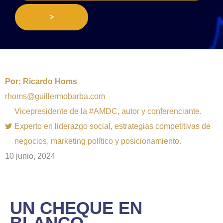
>
Por:
Ricardo Homs
rhoms@guillermobarba.com
Vicepresidente de la #AMDC, autor y conferenciante.
Experto en liderazgo social, estrategias competitivas de
negocios, marketing político y posicionamiento.
10 junio, 2024
UN CHEQUE EN
BLANCO