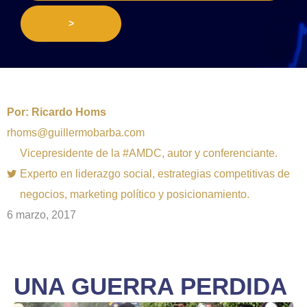
>
Por:
Ricardo Homs
rhoms@guillermobarba.com
Vicepresidente de la #AMDC, autor y conferenciante.
Experto en liderazgo social, estrategias competitivas de
negocios, marketing político y posicionamiento.
6 marzo, 2017
UNA GUERRA PERDIDA