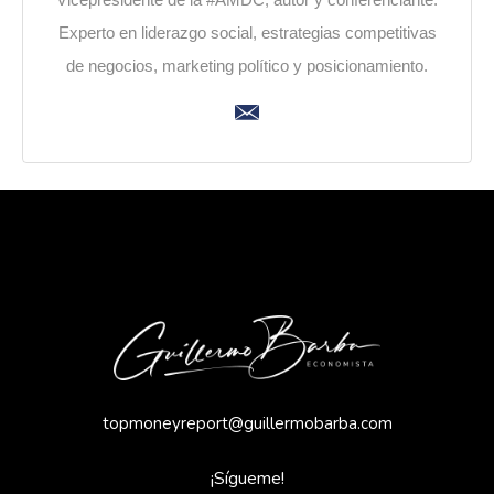
Experto en liderazgo social, estrategias competitivas
de negocios, marketing político y posicionamiento.
topmoneyreport@guillermobarba.com
¡Sígueme!