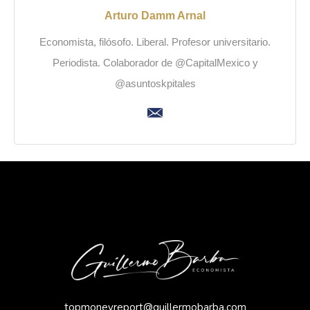
Arturo Damm Arnal
Economista, filósofo. Liberal. Profesor universitario.
Periodista. Colaborador de @CapitalMexico y
@asuntoskpitales
topmoneyreport@guillermobarba.com