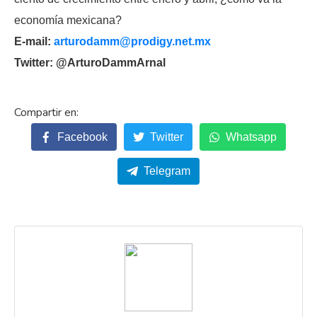
economía mexicana?
E-mail:
arturodamm@prodigy.net.mx
Twitter: @ArturoDammArnal
Facebook
Twitter
Whatsapp
Telegram