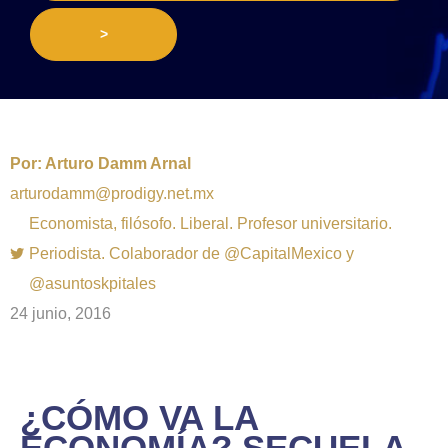
>
Por:
Arturo Damm Arnal
arturodamm@prodigy.net.mx
Economista, filósofo. Liberal. Profesor universitario.
Periodista. Colaborador de @CapitalMexico y
@asuntoskpitales
24 junio, 2016
¿CÓMO VA LA
ECONOMÍA? SECUELA