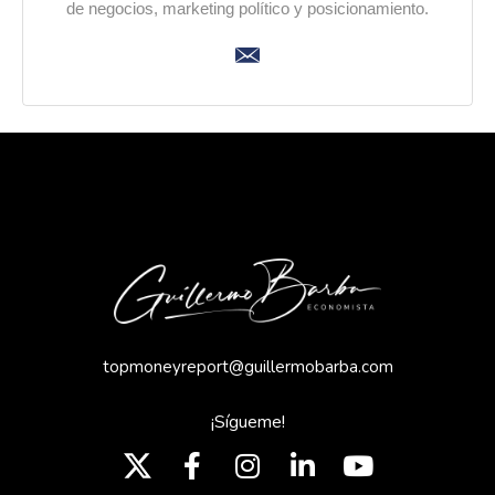
de negocios, marketing político y posicionamiento.
topmoneyreport@guillermobarba.com
¡Sígueme!