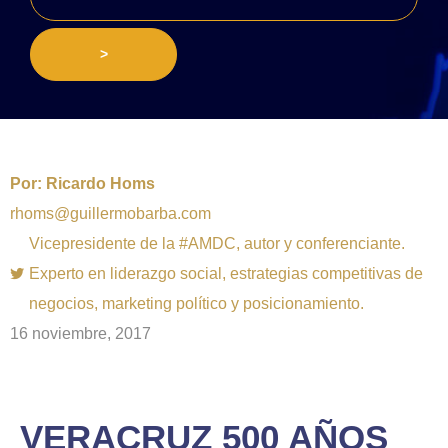
>
Por:
Ricardo Homs
rhoms@guillermobarba.com
Vicepresidente de la #AMDC, autor y conferenciante.
Experto en liderazgo social, estrategias competitivas de
negocios, marketing político y posicionamiento.
16 noviembre, 2017
VERACRUZ 500 AÑOS