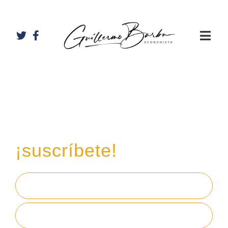
Recibe mi boletín de
inversiones
en tu email,
¡suscríbete!