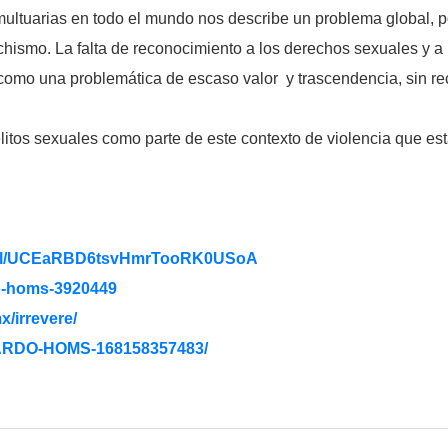
multuarias en todo el mundo nos describe un problema global,
ismo. La falta de reconocimiento a los derechos sexuales y a l
 como una problemática de escaso valor y trascendencia, sin re
litos sexuales como parte de este contexto de violencia que es
/
UCEaRBD6tsvHmrTooRK0USoA
o-homs-3920449
x/irrevere/
RDO-HOMS-168158357483/