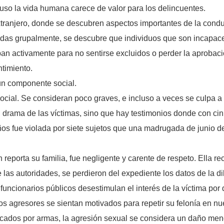
uso la vida humana carece de valor para los delincuentes.
xtranjero, donde se descubren aspectos importantes de la con
zadas grupalmente, se descubre que individuos que son incapac
pan activamente para no sentirse excluidos o perder la aprobació
timiento.
un componente social.
ocial. Se consideran poco graves, e incluso a veces se culpa a
 drama de las víctimas, sino que hay testimonios donde con cin
s fue violada por siete sujetos que una madrugada de junio del
gún reporta su familia, fue negligente y carente de respeto. Ella
 las autoridades, se perdieron del expediente los datos de la dil
uncionarios públicos desestimulan el interés de la víctima por
s agresores se sientan motivados para repetir su felonía en nu
ocados por armas, la agresión sexual se considera un daño men