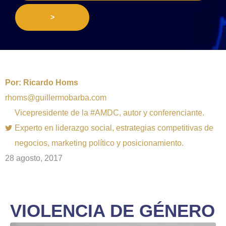
>
Por:
Ricardo Homs
rhoms@guillermobarba.com
Vicepresidente de la #AMDC, autor y conferenciante.
Experto en liderazgo social, estrategias competitivas de
negocios, marketing político y posicionamiento.
28 agosto, 2017
VIOLENCIA DE GÉNERO