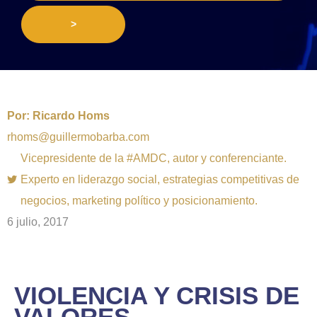
>
Por:
Ricardo Homs
rhoms@guillermobarba.com
Vicepresidente de la #AMDC, autor y conferenciante.
Experto en liderazgo social, estrategias competitivas de
negocios, marketing político y posicionamiento.
6 julio, 2017
VIOLENCIA Y CRISIS DE
VALORES