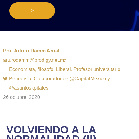
>
Por:
Arturo Damm Arnal
arturodamm@prodigy.net.mx
Economista, filósofo. Liberal. Profesor universitario.
Periodista. Colaborador de @CapitalMexico y
@asuntoskpitales
26 octubre, 2020
VOLVIENDO A LA
NORMALIDAD (II)