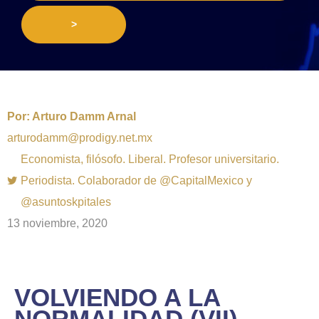
>
Por:
Arturo Damm Arnal
arturodamm@prodigy.net.mx
Economista, filósofo. Liberal. Profesor universitario.
Periodista. Colaborador de @CapitalMexico y
@asuntoskpitales
13 noviembre, 2020
VOLVIENDO A LA
NORMALIDAD (VII)