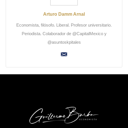
Arturo Damm Arnal
Economista, filósofo. Liberal. Profesor universitario.
Periodista. Colaborador de @CapitalMexico y
@asuntoskpitales