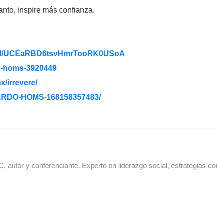
anto, inspire más confianza.
/
UCEaRBD6tsvHmrTooRK0USoA
o-homs-3920449
x/irrevere/
RDO-HOMS-168158357483/
 autor y conferenciante. Experto en liderazgo social, estrategias co