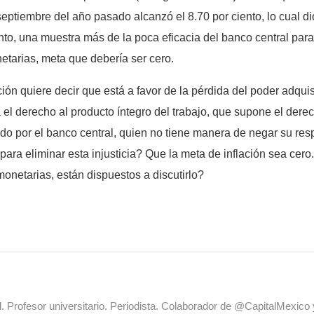
 septiembre del año pasado alcanzó el 8.70 por ciento, lo cual 
to, una muestra más de la poca eficacia del banco central para 
etarias, meta que debería ser cero.
n quiere decir que está a favor de la pérdida del poder adquisi
a el derecho al producto íntegro del trabajo, que supone el dere
do por el banco central, quien no tiene manera de negar su resp
 para eliminar esta injusticia? Que la meta de inflación sea cer
monetarias, están dispuestos a discutirlo?
al. Profesor universitario. Periodista. Colaborador de @CapitalMexic