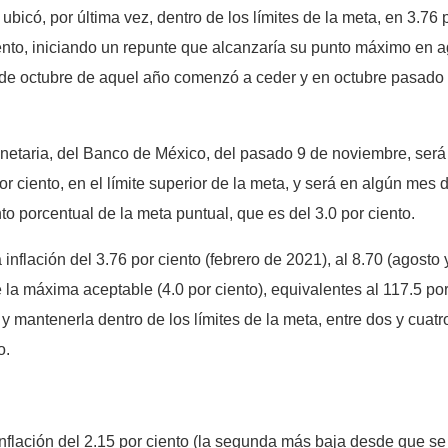
ubicó, por última vez, dentro de los límites de la meta, en 3.7
ciento, iniciando un repunte que alcanzaría su punto máximo en
tir de octubre de aquel año comenzó a ceder y en octubre pasado 
netaria, del Banco de México, del pasado 9 de noviembre, será
por ciento, en el límite superior de la meta, y será en algún me
o porcentual de la meta puntual, que es del 3.0 por ciento.
la inflación del 3.76 por ciento (febrero de 2021), al 8.70 (agost
e la máxima aceptable (4.0 por ciento), equivalentes al 117.5 po
n y mantenerla dentro de los límites de la meta, entre dos y cua
o.
flación del 2.15 por ciento (la segunda más baja desde que se l