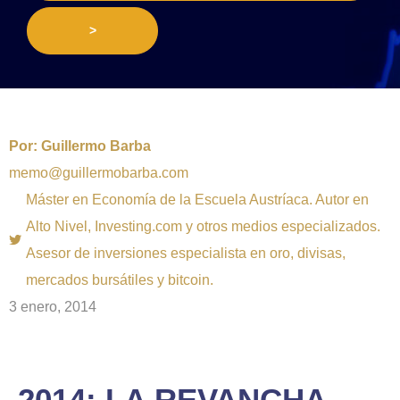
>
Por:
Guillermo Barba
memo@guillermobarba.com
Máster en Economía de la Escuela Austríaca. Autor en
Alto Nivel, Investing.com y otros medios especializados.
Asesor de inversiones especialista en oro, divisas,
mercados bursátiles y bitcoin.
3 enero, 2014
2014: LA REVANCHA