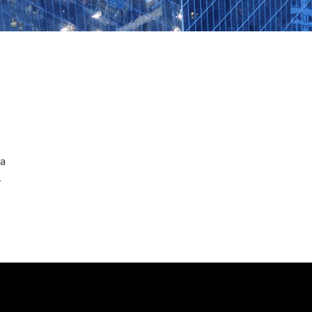
o
ta
r