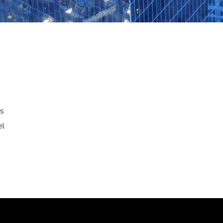
os
el