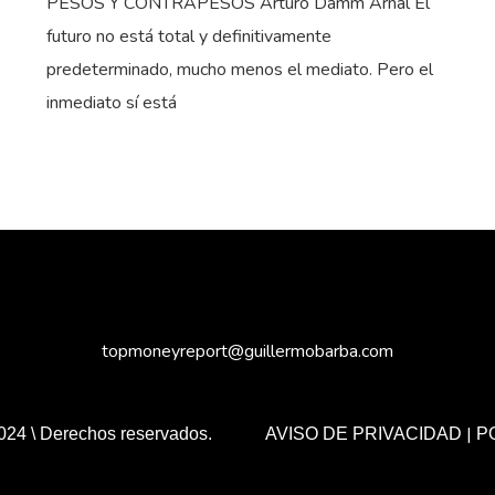
PESOS Y CONTRAPESOS Arturo Damm Arnal El
futuro no está total y definitivamente
predeterminado, mucho menos el mediato. Pero el
inmediato sí está
topmoneyreport@guillermobarba.com
|
024 \ Derechos reservados.
AVISO DE PRIVACIDAD
P