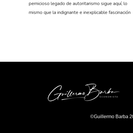
pernicioso legado de autoritarismo sigue aquí, lo
mismo que la indignante e inexplicable fascinación
©Guillermo Barba 2