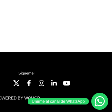
¡Sígueme!
OWERED BY WOMGP
Unirme al canal de WhatsApp