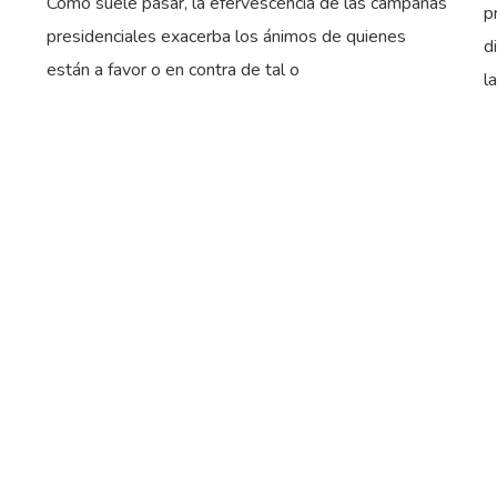
Como suele pasar, la efervescencia de las campañas
p
presidenciales exacerba los ánimos de quienes
d
están a favor o en contra de tal o
l