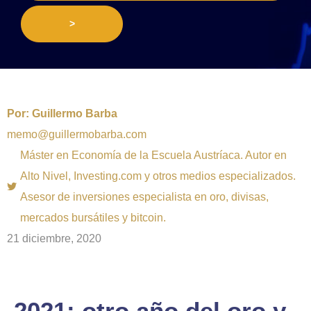
>
Por:
Guillermo Barba
memo@guillermobarba.com
Máster en Economía de la Escuela Austríaca. Autor en
Alto Nivel, Investing.com y otros medios especializados.
Asesor de inversiones especialista en oro, divisas,
mercados bursátiles y bitcoin.
21 diciembre, 2020
2021: otro año del oro y