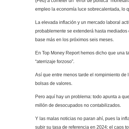
(Fed) a cometer un “error de política” monetar
empleo la economía luce sobrecalentada, lo q
La elevada inflación y un mercado laboral acti
probablemente se extenderá hasta mediados de
base más en los próximos seis meses.
En Top Money Report hemos dicho que una tasa 
“aterrizaje forzoso”.
Así que entre menos tarde el rompimiento de 
bolsas de valores.
Pero aquí hay un problema: todo apunta a que 
millón de desocupados no contabilizados.
Y las malas noticias no paran ahí, pues la inf
subir su tasa de referencia en 2024: el caos to