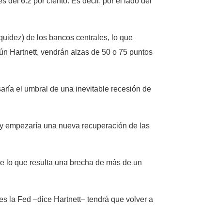
del 6.2 por ciento. Es decir, por el lado del
quidez) de los bancos centrales, lo que
n Hartnett, vendrán alzas de 50 o 75 puntos
aría el umbral de una inevitable recesión de
 y empezaría una nueva recuperación de las
de lo que resulta una brecha de más de un
ces la Fed –dice Hartnett– tendrá que volver a