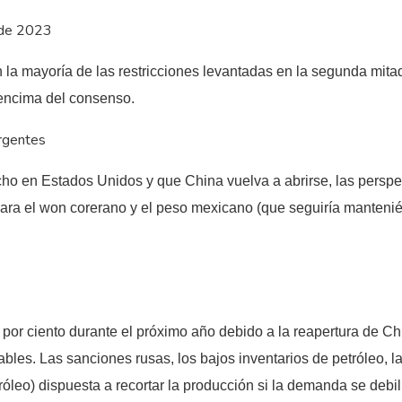
s de 2023
la mayoría de las restricciones levantadas en la segunda mita
 encima del consenso.
rgentes
techo en Estados Unidos y que China vuelva a abrirse, las pers
ra el won corerano y el peso mexicano (que seguiría manteniénd
or ciento durante el próximo año debido a la reapertura de China
ables. Las sanciones rusas, los bajos inventarios de petróleo,
leo) dispuesta a recortar la producción si la demanda se debili