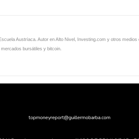
cuela Austríaca. Autor en Alto Nivel, Investing.com y otros medios
, mercados bursátiles y bitcoin.
topmoneyreport@guillermobarba.com