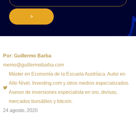
>
Por:
Guillermo Barba
memo@guillermobarba.com
Máster en Economía de la Escuela Austríaca. Autor en
Alto Nivel, Investing.com y otros medios especializados.
Asesor de inversiones especialista en oro, divisas,
mercados bursátiles y bitcoin.
24 agosto, 2020