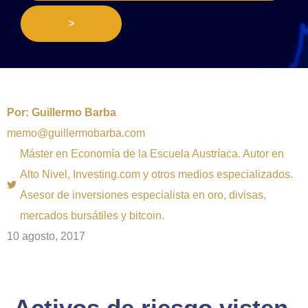
>
Por:
Guillermo Barba
memo@guillermobarba.com
Máster en Economía de la Escuela Austríaca. Autor en
Alto Nivel, Investing.com y otros medios especializados.
Asesor de inversiones especialista en oro, divisas,
mercados bursátiles y bitcoin.
10 agosto, 2017
Activos de riesgo visten