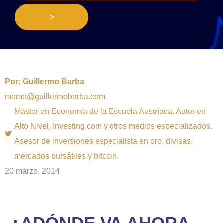
>
Por:
Guillermo Barba
memo@guillermobarba.com
Máster en Economía de la Escuela Austríaca. Autor en
Alto Nivel, Investing.com y otros medios especializados.
Asesor de inversiones especialista en oro, divisas,
mercados bursátiles y bitcoin.
20 marzo, 2014
¿ADÓNDE VA AHORA