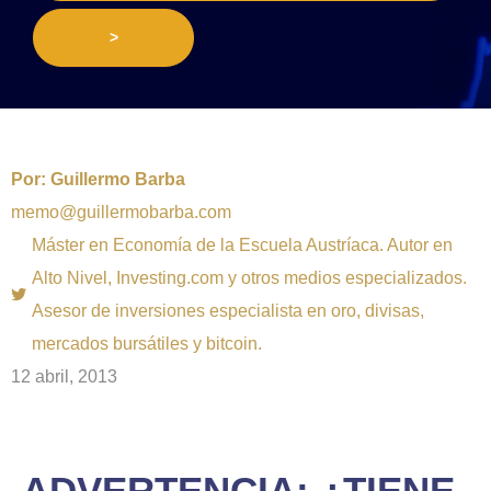
>
Por:
Guillermo Barba
memo@guillermobarba.com
Máster en Economía de la Escuela Austríaca. Autor en
Alto Nivel, Investing.com y otros medios especializados.
Asesor de inversiones especialista en oro, divisas,
mercados bursátiles y bitcoin.
12 abril, 2013
ADVERTENCIA: ¿TIENE