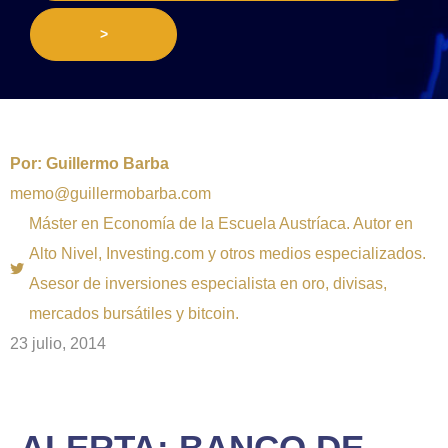
>
Por:
Guillermo Barba
memo@guillermobarba.com
Máster en Economía de la Escuela Austríaca. Autor en
Alto Nivel, Investing.com y otros medios especializados.
Asesor de inversiones especialista en oro, divisas,
mercados bursátiles y bitcoin.
23 julio, 2014
ALERTA: BANCO DE