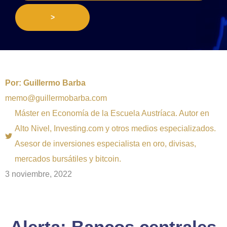
>
Por:
Guillermo Barba
memo@guillermobarba.com
Máster en Economía de la Escuela Austríaca. Autor en
Alto Nivel, Investing.com y otros medios especializados.
Asesor de inversiones especialista en oro, divisas,
mercados bursátiles y bitcoin.
3 noviembre, 2022
Alerta: Bancos centrales