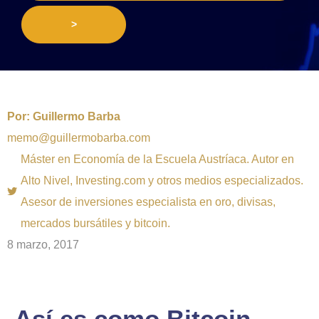
>
Por:
Guillermo Barba
memo@guillermobarba.com
Máster en Economía de la Escuela Austríaca. Autor en
Alto Nivel, Investing.com y otros medios especializados.
Asesor de inversiones especialista en oro, divisas,
mercados bursátiles y bitcoin.
8 marzo, 2017
Así es como Bitcoin