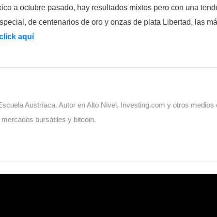
ico a octubre pasado, hay resultados mixtos pero con una tend
pecial, de centenarios de oro y onzas de plata Libertad, las má
click aquí
cuela Austríaca. Autor en Alto Nivel, Investing.com y otros medios
, mercados bursátiles y bitcoin.