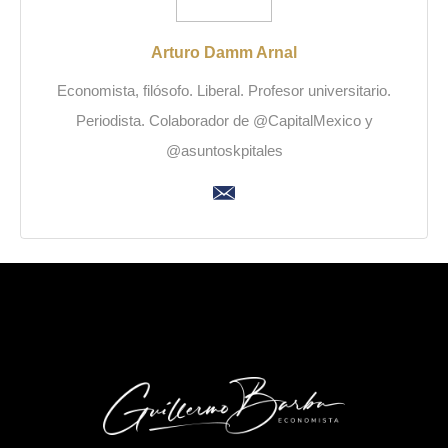
Arturo Damm Arnal
Economista, filósofo. Liberal. Profesor universitario.
Periodista. Colaborador de @CapitalMexico y
@asuntoskpitales