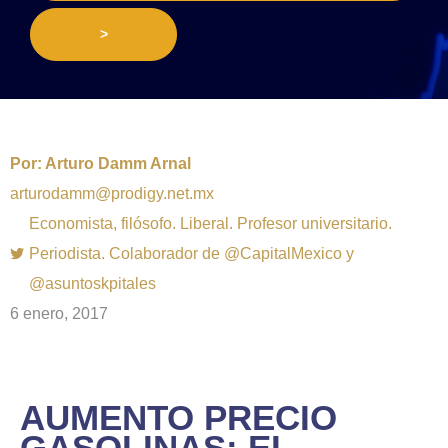
>
Por:
Arturo Damm Arnal
arturodamm@prodigy.net.mx
Economista, filósofo. Liberal. Profesor universitario.
Periodista. Colaborador de @CapitalMexico y
@asuntoskpitales
6 enero, 2017
AUMENTO PRECIO
GASOLINAS: EL