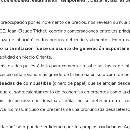
s
commodities
, éstas serán “temporales”
. Basta revisar las 
da preocupación por el incremento de precios, nos revelan su nu
CE, Jean-Claude Trichet, coordinó conversaciones entre los princ
za de inflación”, en los precios del crudo y alimentos. En otras
o si la inflación fuese un asunto de generación espontáne
abilidad en Medio Oriente.
 señales de que está listo para comenzar a subir las tasas de in
cendio inflacionario más grande de la historia un solo carro de b
leadas de combustible
(dinero de papel) que se arrojan desde
 que el sobrecalentamiento de economías emergentes como la chi
ami de liquidez que devalúa al dólar, no se detendrá en el co
sta
. Es más, incluso de presentarse una pronunciada desacelerac
inflación” sólo puede ser liderada por los propios ciudadanos. A