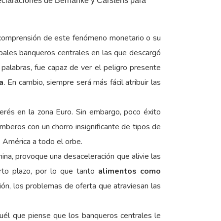
declaraciones de Bernanke y Carstens para
la comprensión de este fenómeno monetario o su
ipales banqueros centrales en las que descargó
 palabras, fue capaz de ver el peligro presente
a
. En cambio, siempre será más fácil atribuir las
terés en la zona Euro. Sin embargo, poco éxito
omberos con un chorro insignificante de tipos de
 América a todo el orbe.
na, provoque una desaceleración que alivie las
rto plazo, por lo que tanto
alimentos como
ión, los problemas de oferta que atraviesan las
quél que piense que los banqueros centrales le