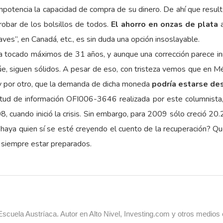
mpotencia la capacidad de compra de su dinero. De ahí que result
obar de los bolsillos de todos.
El ahorro en onzas de plata
a
ves”, en Canadá, etc., es sin duda una opción insoslayable.
ha tocado máximos de 31 años, y aunque una corrección parece in
núe, siguen sólidos. A pesar de eso, con tristeza vemos que en M
 y por otro, que la demanda de dicha moneda
podría estarse de
itud de información OFI006-3646 realizada por este columnista,
cuando inició la crisis. Sin embargo, para 2009 sólo creció 20
haya quien sí se esté creyendo el cuento de la recuperación? Q
á siempre estar preparados.
cuela Austríaca. Autor en Alto Nivel, Investing.com y otros medios