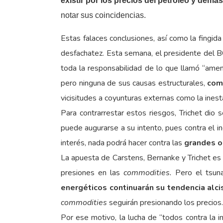
existir por los precios del petróleo y demá
notar sus coincidencias.
Estas falaces conclusiones, así como la fingi
desfachatez. Esta semana, el presidente del B
toda la responsabilidad de lo que llamó “amena
pero ninguna de sus causas estructurales,
com
vicisitudes a coyunturas externas como la inest
Para contrarrestar estos riesgos, Trichet dio
puede augurarse a su intento, pues contra el in
interés, nada podrá hacer contra las
grandes o
La apuesta de Carstens, Bernanke y Trichet es
presiones en las
commodities.
Pero el tsun
energéticos continuarán su tendencia alci
commodities
seguirán presionando los precios.
Por ese motivo, la lucha de “todos contra la 