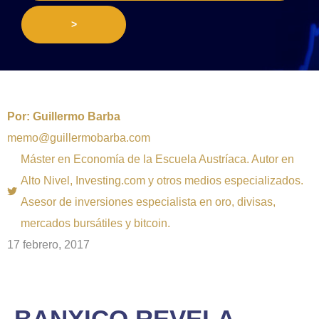
>
Por:
Guillermo Barba
memo@guillermobarba.com
Máster en Economía de la Escuela Austríaca. Autor en
Alto Nivel, Investing.com y otros medios especializados.
Asesor de inversiones especialista en oro, divisas,
mercados bursátiles y bitcoin.
17 febrero, 2017
BANXICO REVELA