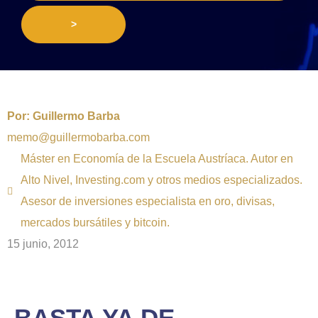
>
Por:
Guillermo Barba
memo@guillermobarba.com
Máster en Economía de la Escuela Austríaca. Autor en
Alto Nivel, Investing.com y otros medios especializados.
Asesor de inversiones especialista en oro, divisas,
mercados bursátiles y bitcoin.
15 junio, 2012
BASTA YA DE