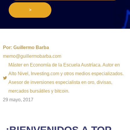
>
Por:
Guillermo Barba
memo@guillermobarba.com
Máster en Economía de la Escuela Austríaca. Autor en
Alto Nivel, Investing.com y otros medios especializados.
Asesor de inversiones especialista en oro, divisas,
mercados bursátiles y bitcoin.
29 mayo, 2017
¡BIENVENIDOS A TOP