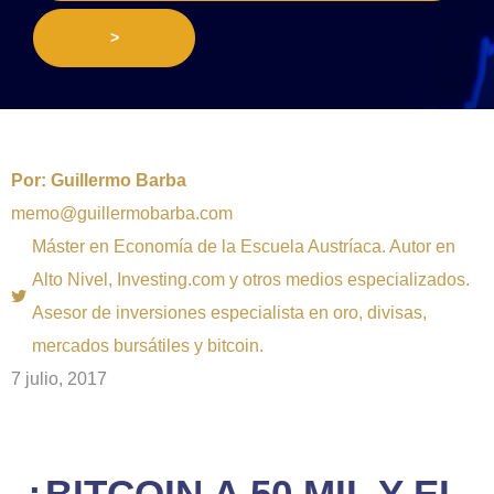
>
Por:
Guillermo Barba
memo@guillermobarba.com
Máster en Economía de la Escuela Austríaca. Autor en
Alto Nivel, Investing.com y otros medios especializados.
Asesor de inversiones especialista en oro, divisas,
mercados bursátiles y bitcoin.
7 julio, 2017
¿BITCOIN A 50 MIL Y EL