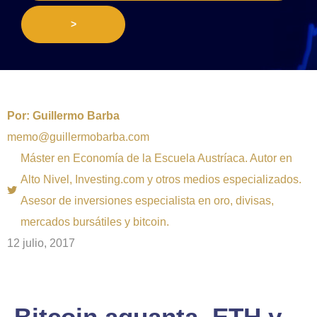
>
Por:
Guillermo Barba
memo@guillermobarba.com
Máster en Economía de la Escuela Austríaca. Autor en
Alto Nivel, Investing.com y otros medios especializados.
Asesor de inversiones especialista en oro, divisas,
mercados bursátiles y bitcoin.
12 julio, 2017
Bitcoin aguanta, ETH y