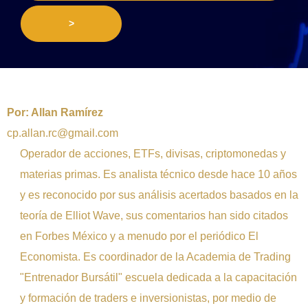
>
Por:
Allan Ramírez
cp.allan.rc@gmail.com
Operador de acciones, ETFs, divisas, criptomonedas y
materias primas. Es analista técnico desde hace 10 años
y es reconocido por sus análisis acertados basados en la
teoría de Elliot Wave, sus comentarios han sido citados
en Forbes México y a menudo por el periódico El
Economista. Es coordinador de la Academia de Trading
"Entrenador Bursátil" escuela dedicada a la capacitación
y formación de traders e inversionistas, por medio de