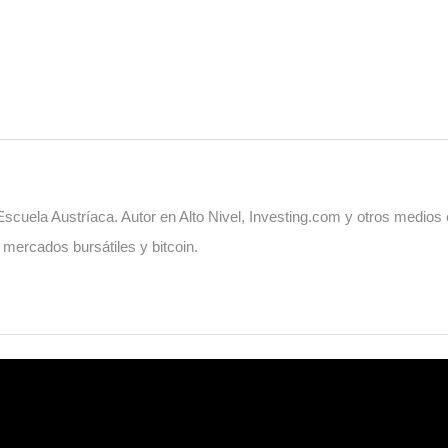
cuela Austríaca. Autor en Alto Nivel, Investing.com y otros medios
, mercados bursátiles y bitcoin.