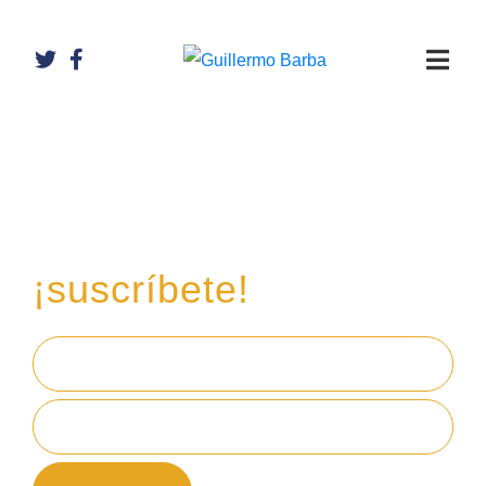
Recibe mi boletín de
inversiones
en tu email,
¡suscríbete!