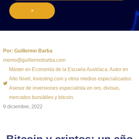
>
Por:
Guillermo Barba
memo@guillermobarba.com
Máster en Economía de la Escuela Austríaca. Autor en
Alto Nivel, Investing.com y otros medios especializados.
Asesor de inversiones especialista en oro, divisas,
mercados bursátiles y bitcoin.
9 diciembre, 2022
Bitcoin y criptos: un año