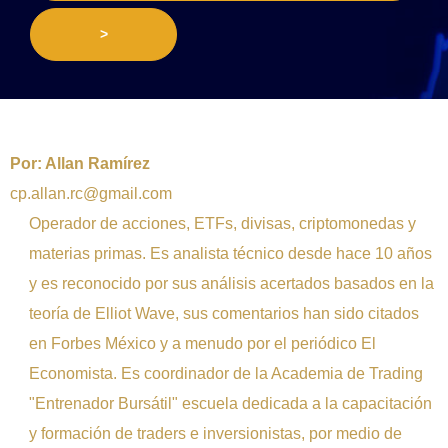
>
Por:
Allan Ramírez
cp.allan.rc@gmail.com
Operador de acciones, ETFs, divisas, criptomonedas y
materias primas. Es analista técnico desde hace 10 años
y es reconocido por sus análisis acertados basados en la
teoría de Elliot Wave, sus comentarios han sido citados
en Forbes México y a menudo por el periódico El
Economista. Es coordinador de la Academia de Trading
"Entrenador Bursátil" escuela dedicada a la capacitación
y formación de traders e inversionistas, por medio de