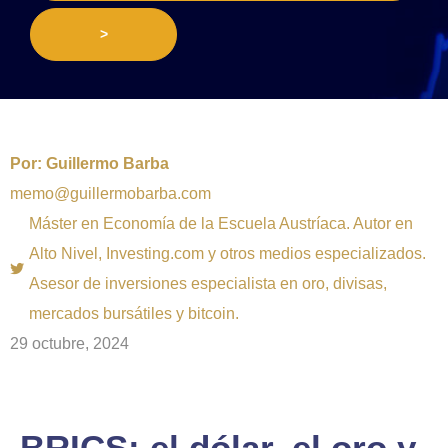
>
Por:
Guillermo Barba
memo@guillermobarba.com
Máster en Economía de la Escuela Austríaca. Autor en
Alto Nivel, Investing.com y otros medios especializados.
Asesor de inversiones especialista en oro, divisas,
mercados bursátiles y bitcoin.
29 octubre, 2024
BRICS: el dólar, el oro y